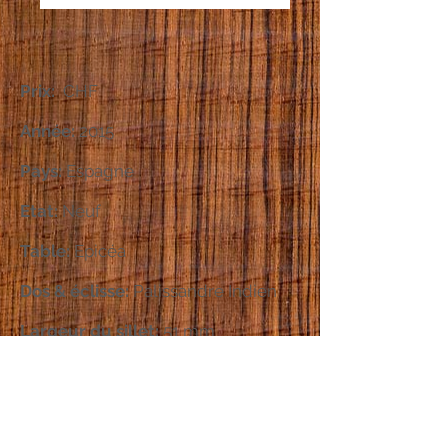
Prix:
CHF
Année:
2015
Pays:
Espagne
Etat:
Neuf
Table:
Epicéa
Dos & éclisse:
Palissandre Indien
Largeur du sillet:
51 mm
Diapason:
640 mm
Finition:
Vernis au tampon