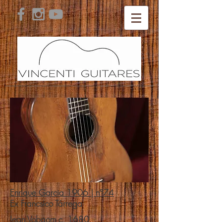
Enrique Garcia 1906
| n°74
Ex Francsico Tárrega
Jean Vobaom
c. 1680