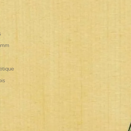
s
 mm
étique
ois