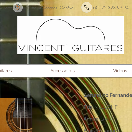
nti Guitares 52 bd St-Georges - Genève +41 22 3
itares
Accessoires
Vidéos
Gerundino Fernande
Prix:
3'000CHF
Année:
1993
Pays:
Espagne