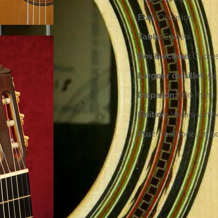
Etat:
Occasion
Table:
Epicéa
Dos & éclisse:
Cyprè
Largeur du sillet:
54
Diapason:
660 mm
Finition:
Vernis synth
Etui:
Traditionel en b