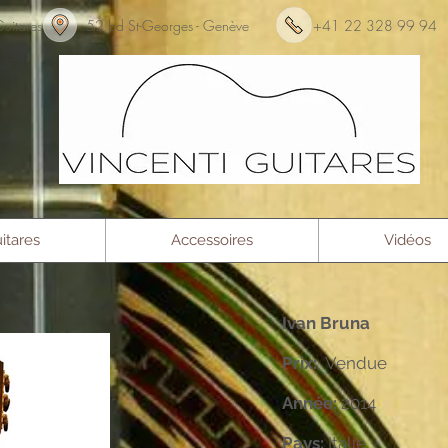
nti Guitares 52 bd St-Georges - Genève +41 22 3
itares
Accessoires
Vidéos
Ivan Bruna
Prix:
Vendue
Année:
2014
Pays:
Italie