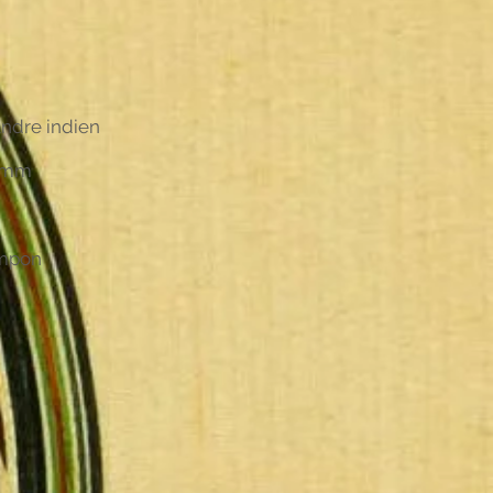
andre indien
 mm
ampon