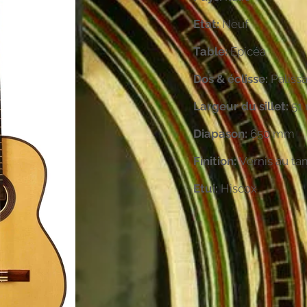
Etat:
Neuf
Table:
Epicéa
Dos & éclisse:
Paliss
Largeur du sillet:
51
Diapason:
650 mm
Finition:
Vernis au t
Etui:
Hiscox