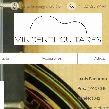
nti Guitares 52 bd St-Georges - Genève +41 22 3
itares
Accessoires
Vidéos
Louis Panormo
Prix:
9'500 CHF
Année:
1842
Pays:
Angleterr