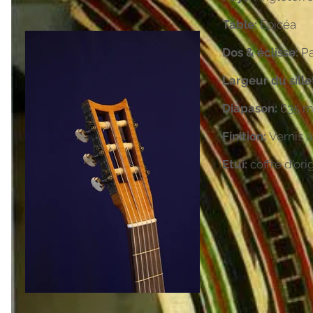
Table:
Epicéa
Dos & éclisse:
Pa
Largeur du sille
Diapason:
635 
Finition:
Vernis 
Etui:
coffre d'ori