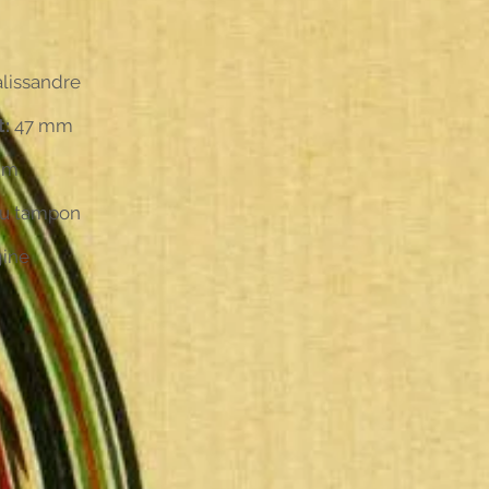
lissandre
t:
47 mm
mm
au tampon
gine