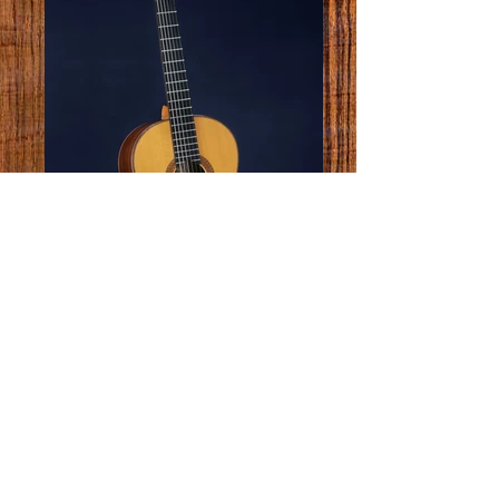
Paulino Bernabe
, modèle
Concierto
Prix:
Vendue